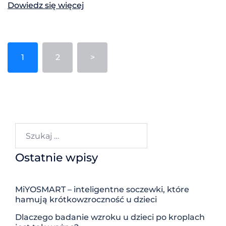
Dowiedz się więcej
Stronicowanie
1
2
>
wpisów
Szukaj:
Ostatnie wpisy
MiYOSMART – inteligentne soczewki, które
hamują krótkowzroczność u dzieci
Dlaczego badanie wzroku u dzieci po kroplach