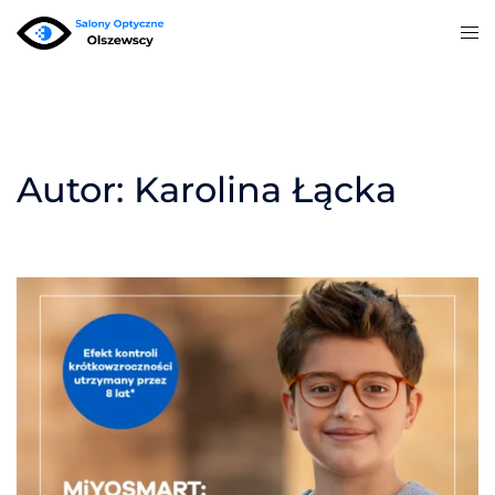
Przejdź
Prz
do
me
treści
Autor:
Karolina Łącka